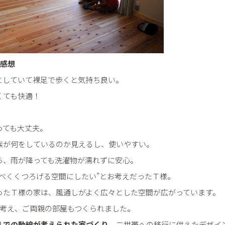
た感想
としていて裸足で歩くと気持ち良い。
くても快適！
。
っても大丈夫。
族が何をしているのか見えるし、使いやすい。
ら、雨が降っても洗濯物が濡れずに安心。
べくくつろげる空間にしたい”とお考えだったＴ様。
ったＴ様の家は、風通しがよく広々とした空間が広がっています。
も考え、ご両親の部屋もつくられました。
えでの動線が考えられた家づくり。
二世帯への移行に供えたデザイ