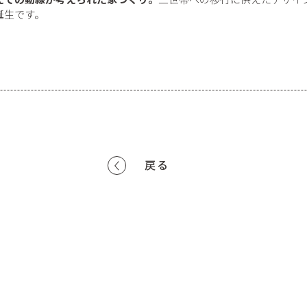
誕生です。
戻る