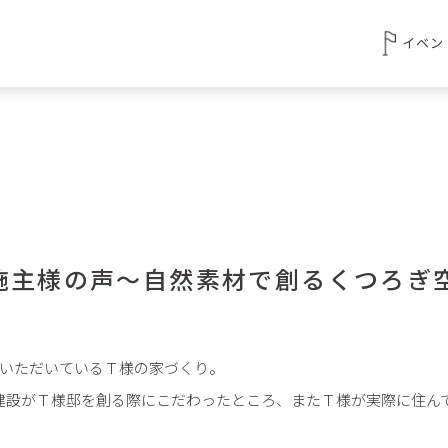
イベン
施主様の声～自然素材で創るくつろ
ていただいているＴ様の家づくり。
建設がＴ様邸を創る際にこだわったところ、またＴ様が実際に住ん