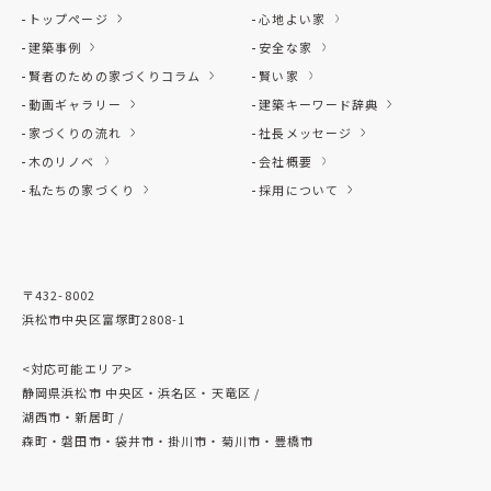
トップページ
心地よい家
建築事例
安全な家
賢者のための家づくりコラム
賢い家
動画ギャラリー
建築キーワード辞典
家づくりの流れ
社長メッセージ
木のリノベ
会社概要
私たちの家づくり
採用について
〒432-8002
浜松市中央区富塚町2808-1
<対応可能エリア>
静岡県浜松市 中央区・浜名区・天竜区 /
湖西市・新居町 /
森町・磐田市・袋井市・掛川市・菊川市・豊橋市