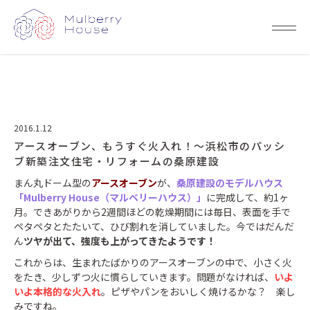
2016.1.12
アースオーブン、もうすぐ火入れ！～浜松市のパッシ
ブ新築注文住宅・リフォームの桑原建設
まん丸ドーム型の
アースオーブン
が、
桑原建設のモデルハウス
「Mulberry House（マルベリーハウス）」
に完成して、約1ヶ
月。できあがりから2週間ほどの乾燥期間には毎日、表面を手で
ペタペタとたたいて、ひび割れを消していました。今ではだんだ
ん
ツヤが出て、強度も上がってきたようです！
これからは、生まれたばかりのアースオーブンの中で、小さく火
をたき、少しずつ火に慣らしていきます。問題がなければ、
いよ
いよ本格的な火入れ
。ピザやパンをおいしく焼けるかな？ 楽し
みですね。