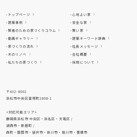
トップページ
心地よい家
建築事例
安全な家
賢者のための家づくりコラム
賢い家
動画ギャラリー
建築キーワード辞典
家づくりの流れ
社長メッセージ
木のリノベ
会社概要
私たちの家づくり
採用について
〒432-8002
浜松市中央区富塚町2808-1
<対応可能エリア>
静岡県浜松市 中央区・浜名区・天竜区 /
湖西市・新居町 /
森町・磐田市・袋井市・掛川市・菊川市・豊橋市