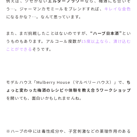
例えば、クセがない
エルダーフラワー
なら、梅酒にも合いそ
う…。ジャーマンカモミールをブレンドすれば、
キレイな金色
になるかな？…。なんて思っています。
また、まだ挑戦したことはないのですが、
“ハーブ日本酒”
とい
うものもあります。アルコール度数が
15度以上なら、漬け込む
ことができる
そうです。
モデルハウス「Mulberry House（マルベリーハウス）」で、
ち
ょっと変わった梅酒のレシピ
や
体験を教え合うワークショップ
を開いても、面白いかもしれませんね。
※ハーブの中には毒性成分や、子宮刺激などの薬理作用のある