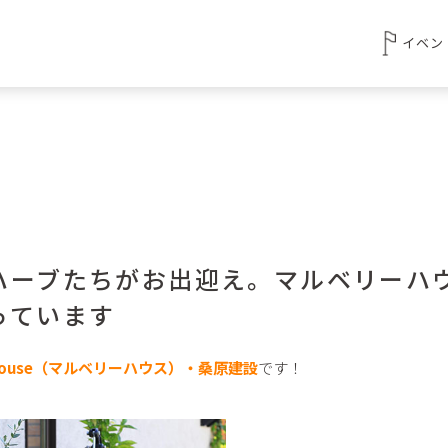
イベン
ハーブたちがお出迎え。マルベリーハ
っています
y House（マルベリーハウス）・桑原建設
です！