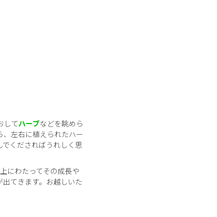
おして
ハーブ
などを眺めら
ら、左右に植えられたハー
んでくださればうれしく思
以上にわたってその成長や
が出てきます。お越しいた