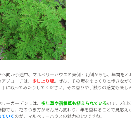
チへ向かう途中、マルベリーハウスの東側・北側からも、年間をと
のアプローチは、
少し上り坂
。ぜひ、その坂をゆっくりと歩きなが
、手に取ってみたりしてください。その香りや手触りの感覚も楽し
ベリーガーデンには、
多年草や宿根草も植えられている
ので、2年
植物でも、花のつき方がだんだん変わり、年を重ねることで見応え
っていく
のが、マルベリーハウスの魅力の1つですね。