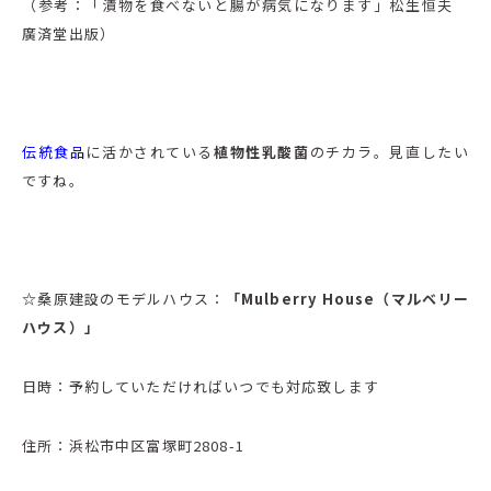
（参考：「漬物を食べないと腸が病気になります」松生恒夫
廣済堂出版）
伝統食品
に活かされている
植物性乳酸菌
のチカラ。見直したい
ですね。
☆
桑原建設のモデルハウス：
「Mulberry House（マルベリー
ハウス）」
日時：予約していただければいつでも対応致します
住所：浜松市中区富塚町2808-1