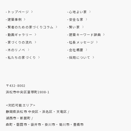
トップページ
心地よい家
建築事例
安全な家
賢者のための家づくりコラム
賢い家
動画ギャラリー
建築キーワード辞典
家づくりの流れ
社長メッセージ
木のリノベ
会社概要
私たちの家づくり
採用について
〒432-8002
浜松市中央区富塚町2808-1
<対応可能エリア>
静岡県浜松市 中央区・浜名区・天竜区 /
湖西市・新居町 /
森町・磐田市・袋井市・掛川市・菊川市・豊橋市