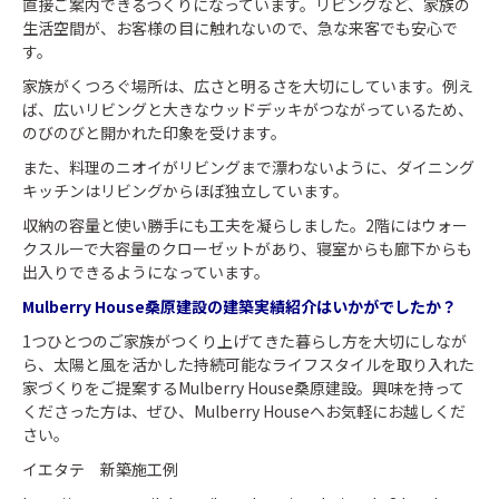
直接ご案内できるつくりになっています。リビングなど、家族の
生活空間が、お客様の目に触れないので、急な来客でも安心で
す。
家族がくつろぐ場所は、広さと明るさを大切にしています。例え
ば、広いリビングと大きなウッドデッキがつながっているため、
のびのびと開かれた印象を受けます。
また、料理のニオイがリビングまで漂わないように、ダイニング
キッチンはリビングからほぼ独立しています。
収納の容量と使い勝手にも工夫を凝らしました。2階にはウォー
クスルーで大容量のクローゼットがあり、寝室からも廊下からも
出入りできるようになっています。
Mulberry House桑原建設の建築実績紹介はいかがでしたか？
1つひとつのご家族がつくり上げてきた暮らし方を大切にしなが
ら、太陽と風を活かした持続可能なライフスタイルを取り入れた
家づくりをご提案するMulberry House桑原建設。興味を持って
くださった方は、ぜひ、Mulberry Houseへお気軽にお越しくだ
さい。
イエタテ 新築施工例