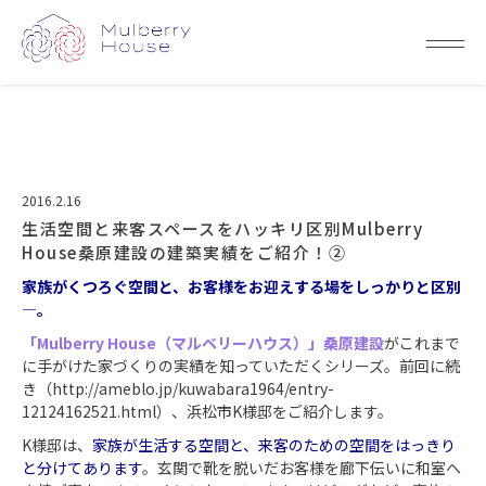
2016.2.16
生活空間と来客スペースをハッキリ区別Mulberry
House桑原建設の建築実績をご紹介！②
家族がくつろぐ空間と、お客様をお迎えする場をしっかりと区別
―。
「Mulberry House（マルベリーハウス）」桑原建設
がこれまで
に手がけた家づくりの実績を知っていただくシリーズ。前回に続
き（
http://ameblo.jp/kuwabara1964/entry-
12124162521.html
）、浜松市K様邸をご紹介します。
K様邸は、
家族が生活する空間と、来客のための空間をはっきり
と分けてあります
。玄関で靴を脱いだお客様を廊下伝いに和室へ