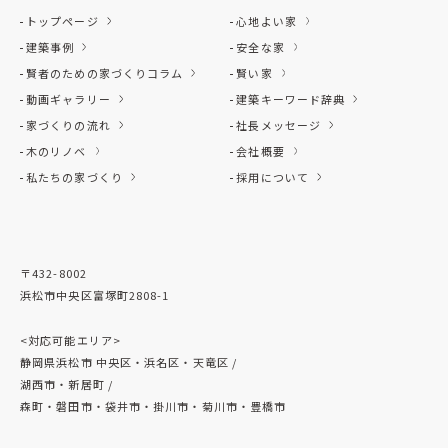
トップページ
心地よい家
建築事例
安全な家
賢者のための家づくりコラム
賢い家
動画ギャラリー
建築キーワード辞典
家づくりの流れ
社長メッセージ
木のリノベ
会社概要
私たちの家づくり
採用について
〒432-8002
浜松市中央区富塚町2808-1
<対応可能エリア>
静岡県浜松市 中央区・浜名区・天竜区 /
湖西市・新居町 /
森町・磐田市・袋井市・掛川市・菊川市・豊橋市