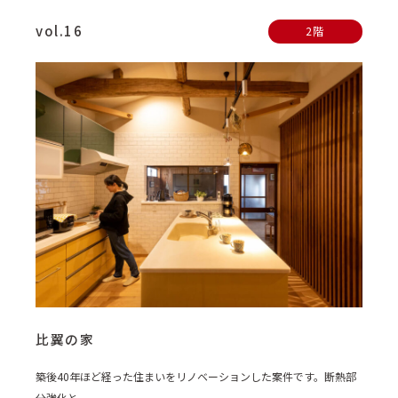
vol.16
2階
比翼の家
築後40年ほど経った住まいをリノベーションした案件です。断熱部
分強化と...