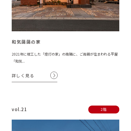
和気藹藹の家
2021年に竣工した「燈灯の家」の南隣に、ご両親が住まわれる平屋
「和気...
詳しく見る
vol.21
2階