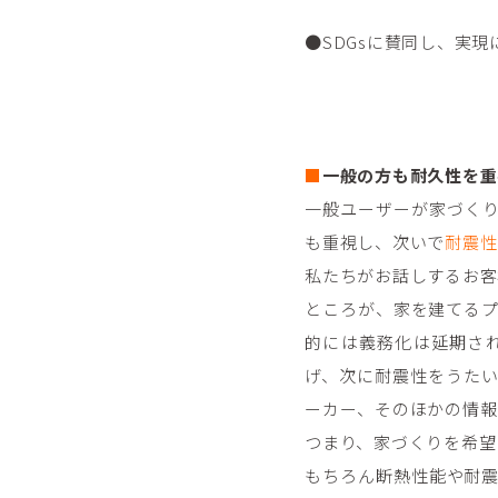
●SDGsに賛同し、実
■
一般の方も耐久性を重
一般ユーザーが家づく
も重視し、次いで
耐震性
私たちがお話しするお客
ところが、家を建てる
的には義務化は延期さ
げ、次に耐震性をうた
ーカー、そのほかの情報
つまり、家づくりを希望
もちろん断熱性能や耐