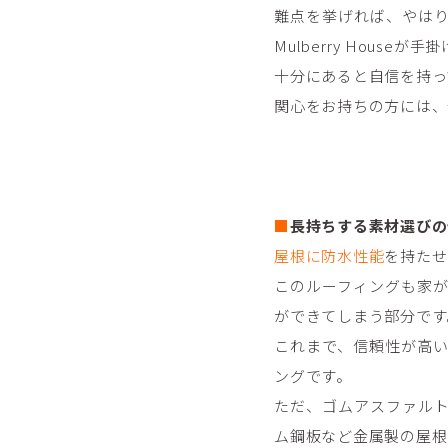
難点を挙げれば、やは
Mulberry Hou
十分にあると自信を持っ
関心をお持ちの方には、
■
長持ちする素材選びの
屋根に防水性能
を持たせ
このルーフィングも家
ができてしまう部分です
これまで、信頼性が高
ングです。
ただ、ゴムアスファル
ム鋼板など金属製の屋根