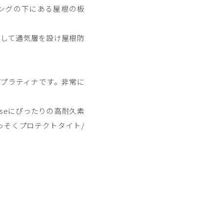
ングの下にある屋根の板
造として通気層を設け屋根防
/プラティナです。非常に
useにぴったりの高耐久素
っそくプロテクトタイト/