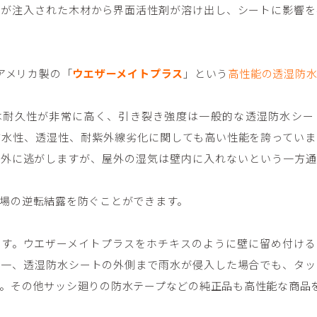
剤が注入された木材から界面活性剤が溶け出し、シートに影響を
は、アメリカ製の「
ウエザーメイトプラス
」という
高性能の透湿防
は耐久性が非常に高く、引き裂き強度は一般的な透湿防水シー
防水性、透湿性、耐紫外線劣化に関しても高い性能を誇っていま
は外に逃がしますが、屋外の湿気は壁内に入れないという一方通
場の逆転結露を防ぐことができます。
ます。ウエザーメイトプラスをホチキスのように壁に留め付ける
万一、透湿防水シートの外側まで雨水が侵入した場合でも、タッ
。その他サッシ廻りの防水テープなどの純正品も高性能な商品