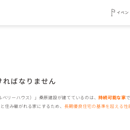
イベン
ければなりません
se（マルベリーハウス）」桑原建設が建てているのは、
持続可能な家
代と住み継がれる家にするため、
長期優良住宅の基準を超える性