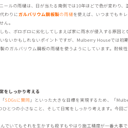
ニールの雨樋は、日が当たる南側では10年ほどで色が変わり、
の代わりに
ガルバリウム鋼板製
の雨樋
を使えば、いつまでもキレ
せん。
しも、ボロボロに劣化してしまえば家に雨水が侵入する原因と
ないかもしれないポイントですが、Mulberry Houseでは
ア製のガルバリウム鋼板の雨樋を使うようにしています。耐候性
常をしっかり考える
」「
SDGsに賛同
」といった大きな目標を実現するため、「Mulber
つひとつの小さなこと、そして日常をしっかり考えます。今回
選んでいてもそれを生かすも殺すもやはり施工精度が一番大事で