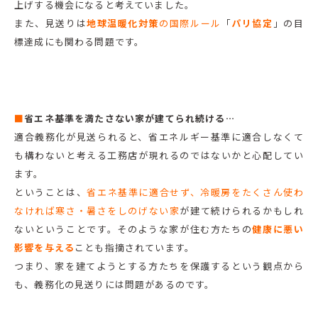
上げする機会になると考えていました。
また、見送りは
地球温暖化対策
の国際ルール
「
パリ協定
」の目
標達成にも関わる問題です。
■
省エネ基準を満たさない家が建てられ続ける…
適合義務化が見送られると、省エネルギー基準に適合しなくて
も構わないと考える工務店が現れるのではないかと心配してい
ます。
ということは、
省エネ基準に適合せず、冷暖房をたくさん使わ
なければ寒さ・暑さをしのげない家
が建て続けられるかもしれ
ないということです。そのような家が住む方たちの
健康に悪い
影響を与える
ことも指摘されています。
つまり、家を建てようとする方たちを保護するという観点から
も、義務化の見送りには問題があるのです。