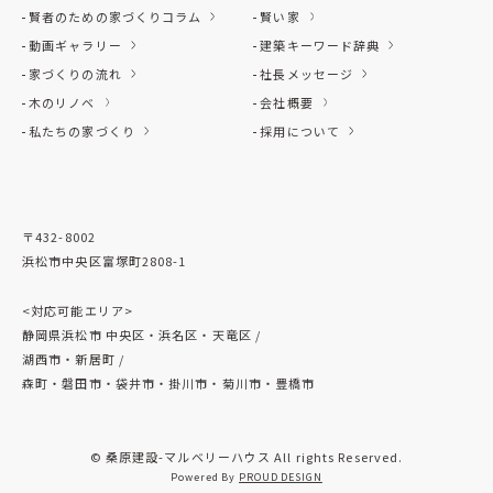
賢者のための家づくりコラム
賢い家
動画ギャラリー
建築キーワード辞典
家づくりの流れ
社長メッセージ
木のリノベ
会社概要
私たちの家づくり
採用について
〒432-8002
浜松市中央区富塚町2808-1
<対応可能エリア>
静岡県浜松市 中央区・浜名区・天竜区 /
湖西市・新居町 /
森町・磐田市・袋井市・掛川市・菊川市・豊橋市
© 桑原建設-マルベリーハウス All rights Reserved.
Powered By
PROUD DESIGN