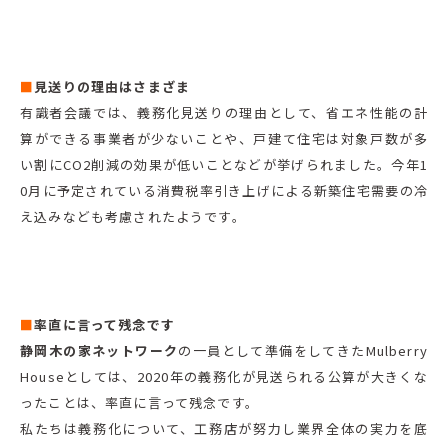
■
見送りの理由はさまざま
有識者会議では、義務化見送りの理由として、省エネ性能の計
算ができる事業者が少ないことや、戸建て住宅は対象戸数が多
い割にCO2削減の効果が低いことなどが挙げられました。今年1
0月に予定されている消費税率引き上げによる新築住宅需要の冷
え込みなども考慮されたようです。
■
率直に言って残念です
静岡木の家ネットワーク
の一員として準備をしてきたMulberry
Houseとしては、2020年の義務化が見送られる公算が大きくな
ったことは、率直に言って残念です。
私たちは義務化について、工務店が努力し業界全体の実力を底