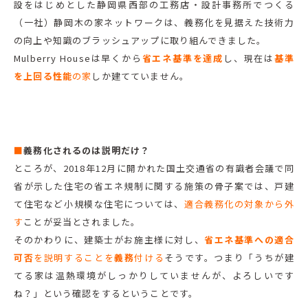
設をはじめとした静岡県西部の工務店・設計事務所でつくる
（一社）静岡木の家ネットワークは、義務化を見据えた技術力
の向上や知識のブラッシュアップに取り組んできました。
Mulberry Houseは早くから
省エネ基準を達成
し、現在は
基準
を上回る性能
の家
しか建てていません。
■
義務化されるのは説明だけ？
ところが、2018年12月に開かれた国土交通省の有識者会議で同
省が示した住宅の省エネ規制に関する施策の骨子案では、戸建
て住宅など小規模な住宅については、
適合義務化の対象から外
す
ことが妥当とされました。
そのかわりに、建築士がお施主様に対し、
省エネ基準への適合
可否
を説明することを
義務
付ける
そうです。つまり「うちが建
てる家は温熱環境がしっかりしていませんが、よろしいです
ね？」という確認をするということです。