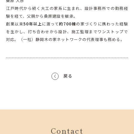
桑原 人彦
江戸時代から続く大工の家系に生まれ、設計事務所での勤務経
験を経て、父親から桑原建設を継承。
創業以来
50年以上
に渡って
約700棟
の家づくりに携わった経験
を生かし、打ち合わせから設計、施工監理までワンストップで
対応。（一社）静岡木の家ネットワークの代表理事も務める。
戻る
Contact