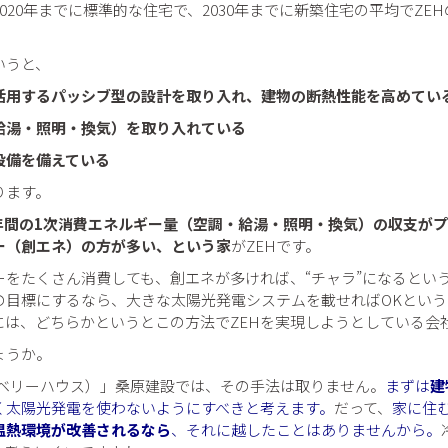
020年までに標準的な住宅で、2030年までに新築住宅の平均でZE
いうと、
活用するパッシブ型の設計を取り入れ、建物の断熱性能を高めてい
給湯・照明・換気）を取り入れている
設備を備えている
ります。
年間の1次消費エネルギー量（空調・給湯・照明・換気）の収支が
ー（創エネ）の方が多い、という家
がZEHです。
ーをたくさん消費しても、創エネが多ければ、“チャラ”になるとい
の目標にするなら、大きな太陽光発電システムを載せればOKという
には、どちらかというとこの方法でZEHを実現しようとしている会
ょうか。
se（マルベリーハウス）」桑原建設では、その手法は取りません。
まずは
建
く太陽光発電を使わないようにすべきと考えます。
だって、
家に住
温熱環境が改善されるなら
、それに越したことはありませんから。