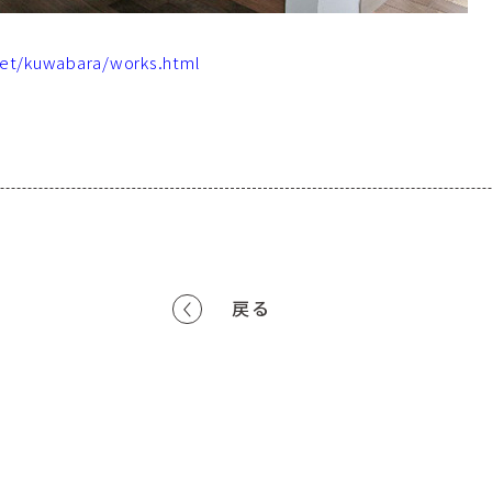
et/kuwabara/works.html
戻る