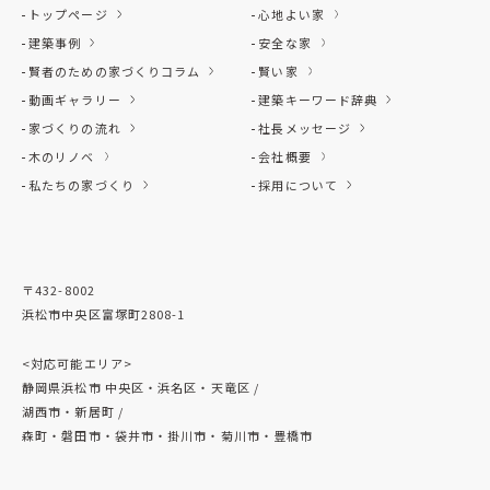
トップページ
心地よい家
建築事例
安全な家
賢者のための家づくりコラム
賢い家
動画ギャラリー
建築キーワード辞典
家づくりの流れ
社長メッセージ
木のリノベ
会社概要
私たちの家づくり
採用について
〒432-8002
浜松市中央区富塚町2808-1
<対応可能エリア>
静岡県浜松市 中央区・浜名区・天竜区 /
湖西市・新居町 /
森町・磐田市・袋井市・掛川市・菊川市・豊橋市