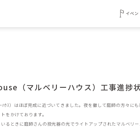
イベン
y house（マルベリーハウス）工事進
e（ﾏﾙﾍﾞﾘｰﾊｳｽ）はほぼ完成に近づいてきました。夜を徹して庭師の方々
ートをかけております。
ているときに庭師さんの投光器の光でライトアップされたマルベリー