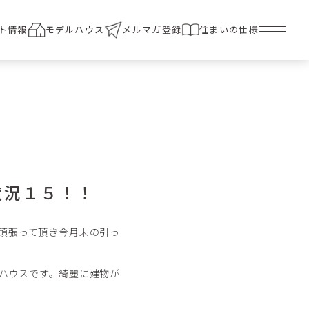
ト情報
モデルハウス
メルマガ登録
住まいの仕様
捗状況１５！！
にも頑張って頂き今月末の引っ
ハウスです。綺麗に建物が