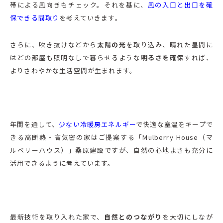
帯による風向きもチェック。それを基に、
風の入口と出口を確
保できる間取り
を考えていきます。
さらに、吹き抜けなどから
太陽の光
を取り込み、晴れた昼間に
はどの部屋も照明なしで暮らせるような
明るさを確保
すれば、
よりさわやかな生活空間が生まれます。
年間を通して、
少ない冷暖房エネルギー
で快適な室温をキープで
きる高断熱・高気密の家はご提案する「Mulberry House（マ
ルベリーハウス）」桑原建設ですが、自然の心地よさも充分に
活用できるように考えています。
最新技術を取り入れた家で、
自然とのつながり
を大切にしなが