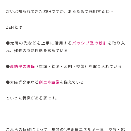
だいぶ知られてきたZEHですが、あらためて説明すると…
ZEHとは
●太陽の光などを上手に活用する
パッシブ型の設計
を取り入
れ、建物の断熱性能を高めている
●
高効率の設備
（空調・給湯・照明・換気）を取り入れている
●太陽光発電など
創エネ設備
を備えている
といった特徴がある家です。
これらの特徴によって、年間の1次消費エネルギー量（空調・給