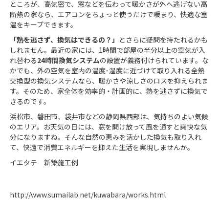
ところが、高気密で、窓などを伝わって暖かさが外へ逃げない高
断熱の家なら、エアコンをちょっと使うだけで暖まり、快適な室
温をキープできます。
「熱を逃さず、換気はできるの？」
とさらに疑問を持たれるかも
しれません。最近の家には、1時間で部屋の半分以上の空気が入
れ替わる
24時間換気システム
の設置が義務付けられています。な
かでも、外の空気を室内の温度･湿度に近づけて取り入れる全熱
交換型の換気システムなら、暖かさや涼しさのロスを抑えられま
す。そのため、家全体を効率的・計画的に、熱を逃さずに換気で
きるのです。
浜松市、磐田市、袋井市などの静岡県西部は、気持ちのよい気候
のエリア。お天気の日には、窓を開け放って風を通すと爽快な気
分になりますね。そんな自然の恵みを活かした換気も取り入れ
て、快適で消費エネルギーを抑えた生活を実現しませんか。
イエタテ 新築施工例
http://www.sumailab.net/kuwabara/works.html