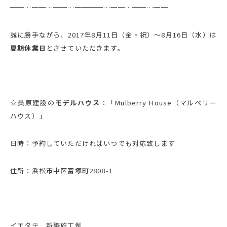
━━…━━…━━…━━━━…━━…━━…━━
誠に勝手ながら、2017年8月11日（金・祝）～8月16日（水）は
夏期休業日
とさせていただきます。
☆
桑原建設の
モデルハウス
：「Mulberry House（マルベリー
ハウス）」
日時：予約していただければいつでも対応致します
住所：浜松市中区富塚町2808-1
イエタテ 新築施工例