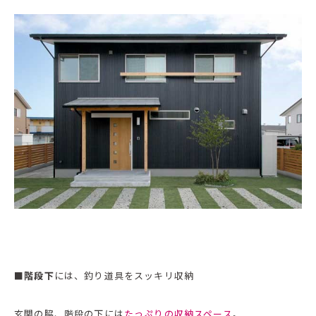
■
階段下
には、釣り道具をスッキリ収納
玄関の脇、階段の下には
たっぷりの収納スペース
。