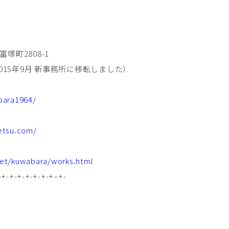
塚町2808-1
1（2015年9月 新事務所に移転しました）
bara1964/
etsu.com/
例
et/kuwabara/works.html
-+-+-+-+-+-+-+–+-