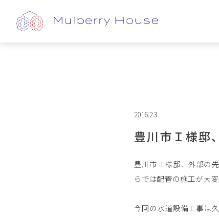
2016.2.3
豊川市Ｉ様邸
豊川市Ｉ様邸、外部の
らでは配管の施工が大変
今回の水道設備工事は