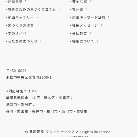
建築事例
安全な家
賢者のための家づくりコラム
賢い家
動画ギャラリー
建築キーワード辞典
家づくりの流れ
社長メッセージ
木のリノベ
会社概要
私たちの家づくり
採用について
〒432-8002
浜松市中央区富塚町2808-1
<対応可能エリア>
静岡県浜松市 中央区・浜名区・天竜区 /
湖西市・新居町 /
森町・磐田市・袋井市・掛川市・菊川市・豊橋市
© 桑原建設-マルベリーハウス All rights Reserved.