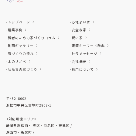
トップページ
心地よい家
建築事例
安全な家
賢者のための家づくりコラム
賢い家
動画ギャラリー
建築キーワード辞典
家づくりの流れ
社長メッセージ
木のリノベ
会社概要
私たちの家づくり
採用について
〒432-8002
浜松市中央区富塚町2808-1
<対応可能エリア>
静岡県浜松市 中央区・浜名区・天竜区 /
湖西市・新居町 /