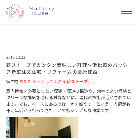
2015.12.22
薪ストーブでカンタン美味しい料理～浜松市のパッシ
ブ新築注文住宅・リフォームの桑原建設
家中を
あたたか～くしてくれる
薪ストーブ
。
室内換気を必要としない煙突・煙道の構造や、効率のよい燃焼と
クリーンな排気を助ける触媒などに、現代の技術が活かされてい
ます。でも、ベースにあるのは「木を燃やす」という、人類が数
十万年前から行ってきた、とてもシンプルな作業です。