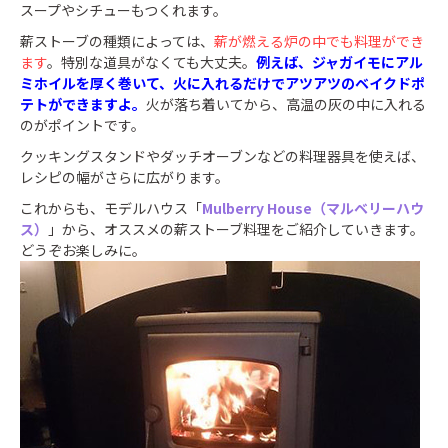
スープやシチューもつくれます。
薪ストーブの種類によっては、
薪が燃える炉の中でも料理ができ
ます
。特別な道具がなくても大丈夫。
例えば、ジャガイモにアル
ミホイルを厚く巻いて、火に入れるだけでアツアツのベイクドポ
テトができますよ。
火が落ち着いてから、高温の灰の中に入れる
のがポイントです。
クッキングスタンドやダッチオーブンなどの料理器具を使えば、
レシピの幅がさらに広がります。
これからも、モデルハウス「
Mulberry House（マルベリーハウ
ス）
」から、オススメの薪ストーブ料理をご紹介していきます。
どうぞお楽しみに。