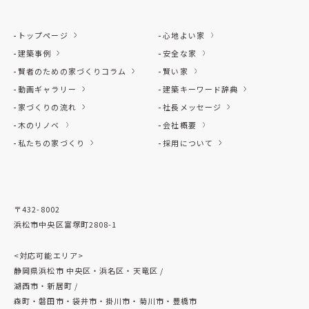
トップページ
心地よい家
建築事例
安全な家
賢者のための家づくりコラム
賢い家
動画ギャラリー
建築キーワード辞典
家づくりの流れ
社長メッセージ
木のリノベ
会社概要
私たちの家づくり
採用について
〒432-8002
浜松市中央区富塚町2808-1
<対応可能エリア>
静岡県浜松市 中央区・浜名区・天竜区 /
湖西市・新居町 /
森町・磐田市・袋井市・掛川市・菊川市・豊橋市