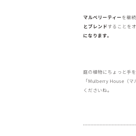
マルベリーティー
を継
とブレンド
することを
になります。
庭の植物にちょっと手
「Mulberry Ho
くださいね。