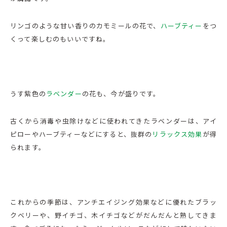
リンゴのような甘い香りのカモミールの花で、
ハーブティー
をつ
くって楽しむのもいいですね。
うす紫色の
ラベンダー
の花も、今が盛りです。
古くから消毒や虫除けなどに使われてきたラベンダーは、アイ
ピローやハーブティーなどにすると、抜群の
リラックス効果
が得
られます。
これからの季節は、アンチエイジング効果などに優れたブラッ
クベリーや、野イチゴ、木イチゴなどがだんだんと熟してきま