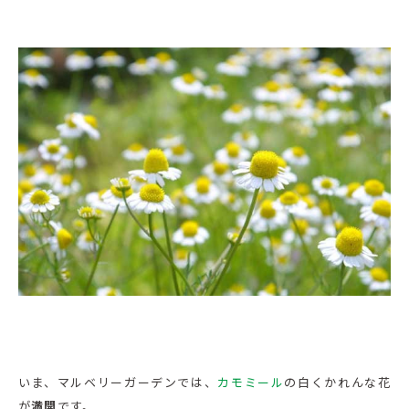
いま、マルベリーガーデンでは、
カモミール
の白くかれんな花
が
満開
です。