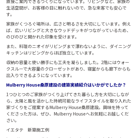
直接ご案内できるつくりになっています。リビングなど、家族の
生活空間が、お客様の目に触れないので、急な来客でも安心で
す。
家族がくつろぐ場所は、広さと明るさを大切にしています。例え
ば、広いリビングと大きなウッドデッキがつながっているため、
のびのびと開かれた印象を受けます。
また、料理のニオイがリビングまで漂わないように、ダイニング
キッチンはリビングからほぼ独立しています。
収納の容量と使い勝手にも工夫を凝らしました。2階にはウォー
クスルーで大容量のクローゼットがあり、寝室からも廊下からも
出入りできるようになっています。
Mulberry House桑原建設の建築実績紹介はいかがでしたか？
1つひとつのご家族がつくり上げてきた暮らし方を大切にしなが
ら、太陽と風を活かした持続可能なライフスタイルを取り入れた
家づくりをご提案するMulberry House桑原建設。興味を持って
くださった方は、ぜひ、Mulberry Houseへお気軽にお越しくだ
さい。
イエタテ 新築施工例