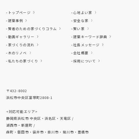
トップページ
心地よい家
建築事例
安全な家
賢者のための家づくりコラム
賢い家
動画ギャラリー
建築キーワード辞典
家づくりの流れ
社長メッセージ
木のリノベ
会社概要
私たちの家づくり
採用について
〒432-8002
浜松市中央区富塚町2808-1
<対応可能エリア>
静岡県浜松市 中央区・浜名区・天竜区 /
湖西市・新居町 /
森町・磐田市・袋井市・掛川市・菊川市・豊橋市