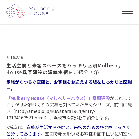
2016.2.16
生活空間と来客スペースをハッキリ区別Mulberry
House桑原建設の建築実績をご紹介！②
家族がくつろぐ空間と、お客様をお迎えする場をしっかりと区別
―。
「Mulberry House（マルベリーハウス）」桑原建設
がこれまで
に手がけた家づくりの実績を知っていただくシリーズ。前回に続
き（
http://ameblo.jp/kuwabara1964/entry-
12124162521.html
）、浜松市K様邸をご紹介します。
K様邸は、
家族が生活する空間と、来客のための空間をはっきり
と分けてあります
。玄関で靴を脱いだお客様を廊下伝いに和室へ