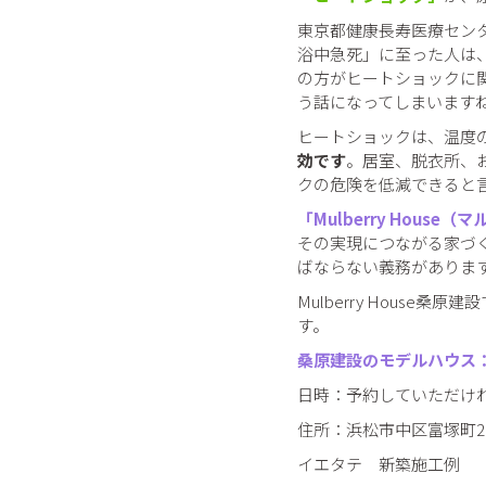
東京都健康長寿医療センタ
浴中急死」に至った人は、約
の方がヒートショックに
う話になってしまいます
ヒートショックは、温度
効です
。居室、脱衣所、
クの危険を低減できると
「Mulberry Hous
その実現につながる家づ
ばならない義務がありま
Mulberry Hous
す。
桑原建設のモデルハウス：「
日時：予約していただけ
住所：浜松市中区富塚町280
イエタテ 新築施工