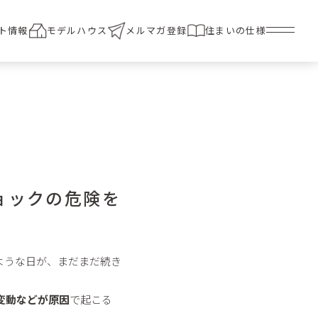
ト情報
モデルハウス
メルマガ登録
住まいの仕様
ョックの危険を
ような日が、まだまだ続き
変動などが原因
で起こる