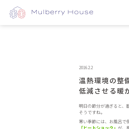
2016.2.2
温熱環境の整
低減させる暖
明日の節分が過ぎると、
そうですね。
寒い季節には、お風呂で
「ヒートショック」
が、