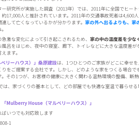
ー研究所が実施した調査（2013年）では、2011年に全国でヒー
17,000人と推計されています。2011年の交通事故死者は4,60
関連して亡くなっているかが分かります。
家の外へ出るよりも、家
ね。
の急激な変化によって引き起こされるため、
家の中の温度差を少な
お風呂をはじめ、夜中の寝室、廊下、トイレなどに大きな温度差が
言えます。
e（マルベリーハウス）」桑原建設
は、1つひとつのご家族がどこに幸せを
くりをご提案する会社です。しかし、どのような家をつくる場合で
す。その1つが、お客様の健康に大きく関わる温熱環境の整備、断
e桑原建設では、家づくりの基本として、どの部屋でも快適な室温で暮ら
Mulberry House（マルベリーハウス）」
ればいつでも対応致します
8-1
例