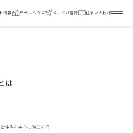
ト情報
モデルハウス
メルマガ登録
住まいの仕様
とは
。
木造住宅を中心に施工を行