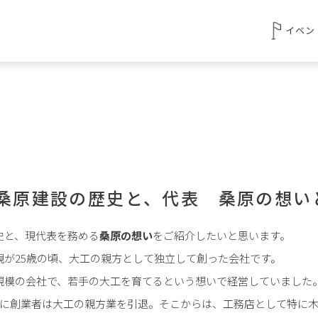
イベン
 桑原建設の歴史と、代表 桑原の想い
史と、現代表を務める
桑原の想い
をご紹介したいと思います。
親が25歳の頃、大工の親方として独立して創った会社です。
規模の会社で、若手の大工を育てるという想いで経営していました
頃に創業者は大工の親方業を引退。そこからは、工務店として特に