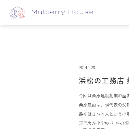
2014.1.28
浜松の工務店
今回は桑原建設創業の歴
桑原建設は、現代表の父
最初は３～４人という小
現代表が小学校2年生の