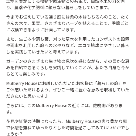
土地を豊かにする植物や微生物との共生で、自然本来の力を借
り、農薬や化学肥料に頼らない暮らしをしていきます。
今までお伝えしている通り庭には桑の木はもちろんのこと、たく
さんの木々、果実、さまざまなハーブを植えることで、季節ごと
に収穫できるように計画しています。
また、生ごみや落ち葉、刈った草木を利用したコンポストの設置
や雨水を利用した庭への水やりなど、エコで地球にやさしい暮ら
しを実践していきたいと考えています。
ガーデンのさまざまな生き物の息吹を感じながら、その豊かな恵
みを自給できるくらしを実践していくことが、私たち自身も今か
らとても楽しみです。
Mulberry Houseにお越しいただいたお客様に「暮らしの庭」を
ご体感いただけるよう、ぜひご一緒に豊かな恵みを収穫していた
だきたいと思います♪
さらには、このMulberry Houseの近くには、佐鳴湖がありま
す。
花見や紅葉の時期になったら、Mulberry Houseの実り豊かな庭
で休憩を兼ねてゆったりとした時間を過ごしてみてはいかがでし
ょうか？