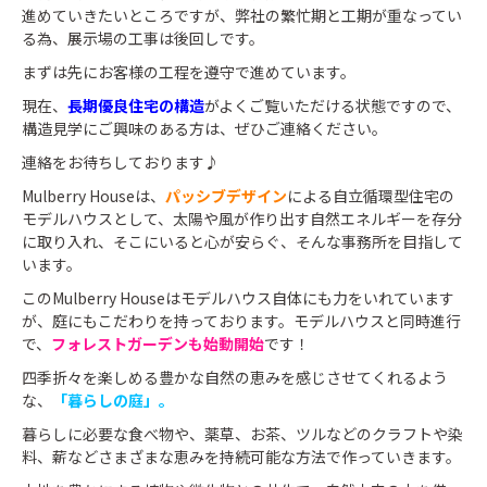
進めていきたいところですが、弊社の繁忙期と工期が重なってい
る為、展示場の工事は後回しです。
まずは先にお客様の工程を遵守で進めています。
現在、
長期優良住宅の構造
がよくご覧いただける状態ですので、
構造見学にご興味のある方は、ぜひご連絡ください。
連絡をお待ちしております♪
Mulberry Houseは、
パッシブデザイン
による自立循環型住宅の
モデルハウスとして、太陽や風が作り出す自然エネルギーを存分
に取り入れ、そこにいると心が安らぐ、そんな事務所を目指して
います。
このMulberry Houseはモデルハウス自体にも力をいれています
が、庭にもこだわりを持っております。モデルハウスと同時進行
で、
フォレストガーデンも始動開始
です！
四季折々を楽しめる豊かな自然の恵みを感じさせてくれるよう
な、
「暮らしの庭」。
暮らしに必要な食べ物や、薬草、お茶、ツルなどのクラフトや染
料、薪などさまざまな恵みを持続可能な方法で作っていきます。