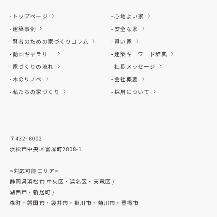
トップページ
心地よい家
建築事例
安全な家
賢者のための家づくりコラム
賢い家
動画ギャラリー
建築キーワード辞典
家づくりの流れ
社長メッセージ
木のリノベ
会社概要
私たちの家づくり
採用について
〒432-8002
浜松市中央区富塚町2808-1
<対応可能エリア>
静岡県浜松市 中央区・浜名区・天竜区 /
湖西市・新居町 /
森町・磐田市・袋井市・掛川市・菊川市・豊橋市