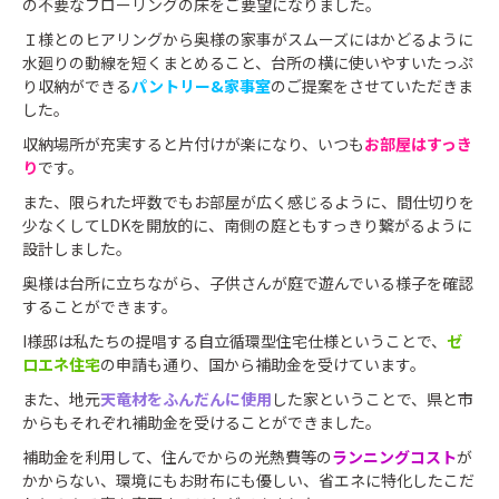
の不要なフローリングの床をご要望になりました。
Ｉ様とのヒアリングから奥様の家事がスムーズにはかどるように
水廻りの動線を短くまとめること、台所の横に使いやすいたっぷ
り収納ができる
パントリー&家事室
のご提案をさせていただきま
した。
収納場所が充実すると片付けが楽になり、いつも
お部屋はすっき
り
です。
また、限られた坪数でもお部屋が広く感じるように、間仕切りを
少なくしてLDKを開放的に、南側の庭ともすっきり繋がるように
設計しました。
奥様は台所に立ちながら、子供さんが庭で遊んでいる様子を確認
することができます。
I様邸は私たちの提唱する自立循環型住宅仕様ということで、
ゼ
ロエネ住宅
の申請も通り、国から補助金を受けています。
また、地元
天竜材をふんだんに使用
した家ということで、県と市
からもそれぞれ補助金を受けることができました。
補助金を利用して、住んでからの光熱費等の
ランニングコスト
が
かからない、環境にもお財布にも優しい、省エネに特化したこだ