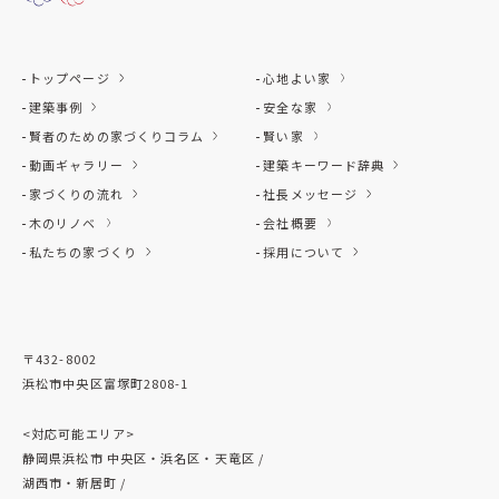
トップページ
心地よい家
建築事例
安全な家
賢者のための家づくりコラム
賢い家
動画ギャラリー
建築キーワード辞典
家づくりの流れ
社長メッセージ
木のリノベ
会社概要
私たちの家づくり
採用について
〒432-8002
浜松市中央区富塚町2808-1
<対応可能エリア>
静岡県浜松市 中央区・浜名区・天竜区 /
湖西市・新居町 /