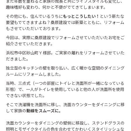
また年数を重ねると家族の成長と共にライフスタイルも変化し、
趣味嗜好も変わり、何かと不便がでてきてしまいます。
その他にも、住んでいるうちに
もっとこうしたい！
という新たな
要望もでてきますよね？
桑原建設では新築とともに、リフォーム
もさせていただいております。
今回は、実際に桑原建設でリフォームさせていただいたお宅をご
紹介させていただきます。
浜松市中区砂山町Ｙ様邸。
ご実家の離れをリフォームさせていた
だきました。
独立型のキッチンの壁を取り払い、広く暖かな空間のダイニング
ルームにリフォームしました。
当時、三点式（一つの部屋にトイレと洗面所が一緒になっている
形態）で、一人がトイレを使用していると他の人が洗面所を使用
できない状態でした。
そこで洗濯機を洗面所に移し、洗面カウンターをダイニングに移
して家族の
動線をスムーズに。
洗面カウンターをダイニングの壁側に移設し、ステンドグラスの
照明とモザイクタイルの色を合わせてかわいくスタイリッシュな