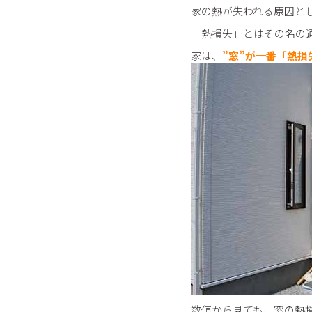
家の熱が失われる原因と
「熱損失」とはその名の
家は、
”窓”
が一番「熱損
数値から見ても、窓の熱損