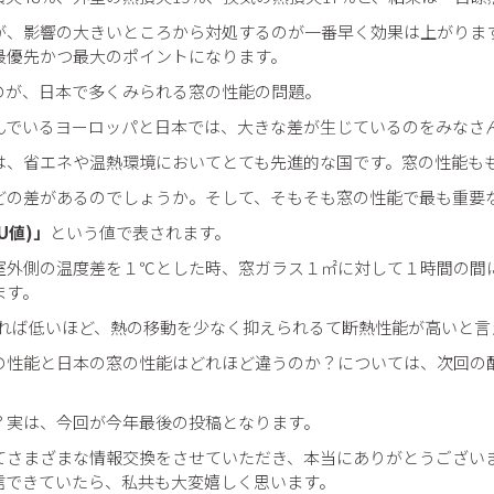
が、影響の大きいところから対処するのが一番早く効果は上がりま
最優先かつ最大のポイントになります。
のが、日本で多くみられる窓の性能の問題。
んでいるヨーロッパと日本では、大きな差が生じているのをみなさ
は、省エネや温熱環境においてとても先進的な国です。窓の性能も
どの差があるのでしょうか。そして、そもそも窓の性能で最も重要
U値)」
という値で表されます。
室外側の温度差を１℃とした時、窓ガラス１㎡に対して１時間の間
ます。
ければ低いほど、熱の移動を少なく抑えられるて断熱性能が高いと言
の性能と日本の窓の性能はどれほど違うのか？については、次回の
？実は、今回が今年最後の投稿となります。
じてさまざまな情報交換をさせていただき、本当にありがとうござい
信できていたら、私共も大変嬉しく思います。