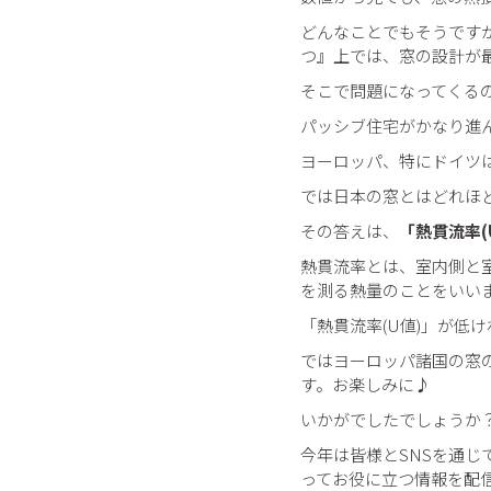
どんなことでもそうです
つ』上では、窓の設計が
そこで問題になってくる
パッシブ住宅がかなり進
ヨーロッパ、特にドイツ
では日本の窓とはどれほ
その答えは、
「熱貫流率(
熱貫流率とは、室内側と
を測る熱量のことをいい
「熱貫流率(U値)」が低
ではヨーロッパ諸国の窓
す。お楽しみに♪
いかがでしたでしょうか
今年は皆様とSNSを通
ってお役に立つ情報を配