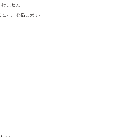
いけません。
こと。』を指します。
然です。