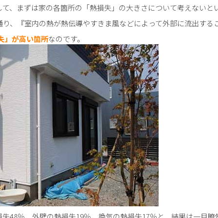
して、まずは家の各箇所の「熱損失」の大きさについて考えないと
通り、『室内の熱が熱伝導やすきま風などによって外部に流出する
失」が高い箇所
なのです。
失48％、外壁の熱損失19％、換気の熱損失17％と、結果は一目瞭