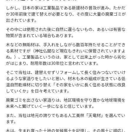
しかし、日本の家は工業製品である新建材の普及が進み、たかだ
か30年前後で建て替えが必要となり、その度に大量の廃棄ゴミが
出されています。
その中には使用された後に自然に還らないもの、あるいは有害な
物質が含まれている場合もあります。
木などの無垢材は、手入れをしながら数百年持たせることができ
る素材ですが（神社仏閣など現在もきれいに保管されていますよ
ね。）、工業製品というのは、家として出来上がった時から劣化
がはじまり、耐用年数は30年位と言われています。
そこで当社は、建替えせずリフォームして長く住みつないでいけ
るような家造りをしたいと思い、材木も木の組成が生きている低
温自然乾燥材に切り替え「その家をいかに長く住める状態に改良
していくか」を日々考えています。
廃棄ゴミを出さない家造りは、地区環境を守り豊かな地球環境を
未来へと繋げていく一歩になると信じています。
また、当社は地元の誇りでもある人工美林「天竜材」を選んでい
ます。
木は、生まれ育った土地の気候風土を記憶し、その風土に順応し