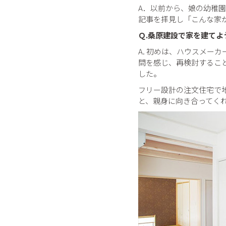
A．以前から、娘の幼稚
記事を拝見し「こんな家
Ｑ.桑原建設で家を建て
A. 初めは、ハウスメー
問を感じ、再検討するこ
した。
フリー設計の注文住宅で
と、親身に向き合ってく