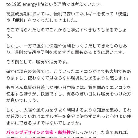
to 1985 energy lifeという運動では考えています。
高度成長期においては、便利で安いエネルギーを使って
「快適」
や
「便利」
をつくりだしできました。
そこで得られたものでこれからも享受すべきものもあるでしょ
う。
しかし、一方で強引に快適や便利をつくりだしてきたものもあ
り、過剰な快適や便利を求めすぎた面もあるように思います。
その例として、暖房や冷房です。
確かに現在の気候では、こういったエアコンがとても大切でもあ
りますし、使わなくてはならない環境にもあるように感じます。
もちろん真夏の日差しが強い日中時には、窓を閉めてエアコンを
使用するほうが、快適ですし、真冬の寒い日には暖房をつけた方
が良いでしょう。
しかし、太陽や風の力をうまく利用するような知恵を集め、それ
が普及していればエネルギーを余分に使わずにもっと心地よい住
まいにできるはずではないでしょうか。
パッシブデザインと気密・断熱性
がしっかりとした家であれば、