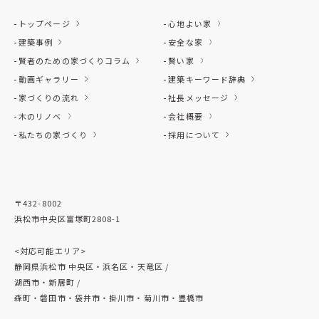
トップページ
心地よい家
建築事例
安全な家
賢者のための家づくりコラム
賢い家
動画ギャラリー
建築キーワード辞典
家づくりの流れ
社長メッセージ
木のリノベ
会社概要
私たちの家づくり
採用について
〒432-8002
浜松市中央区富塚町2808-1
<対応可能エリア>
静岡県浜松市 中央区・浜名区・天竜区 /
湖西市・新居町 /
森町・磐田市・袋井市・掛川市・菊川市・豊橋市