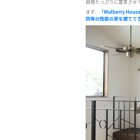
自信たっぷりに宣言させ
まず、
「Mulberry 
同等の性能の家を建てて