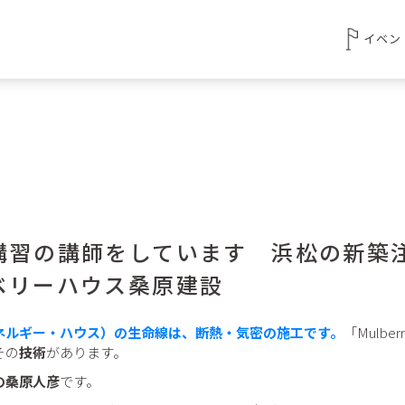
イベン
講習の講師をしています 浜松の新築
ベリーハウス桑原建設
エネルギー・ハウス）の生命線は、断熱・気密の施工です。
「Mulbe
その
技術
があります。
の桑原人彦
です。