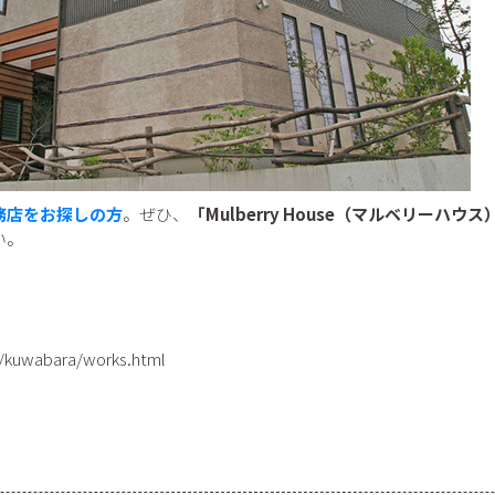
務店をお探しの方
。ぜひ、
「Mulberry House（マルベリーハ
い。
例
/kuwabara/works.html