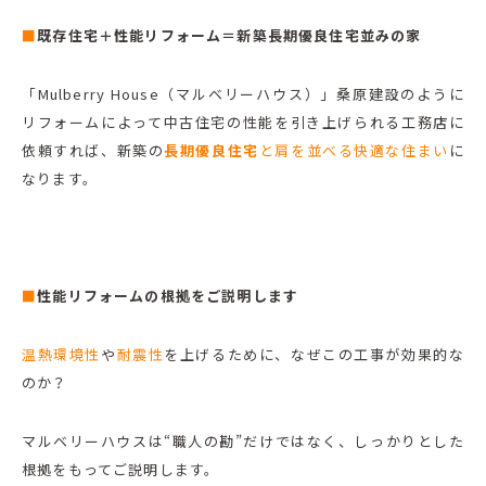
■
既存住宅＋性能リフォーム＝新築長期優良住宅並みの家
「Mulberry House（マルベリーハウス）」桑原建設のように
リフォームによって中古住宅の性能を引き上げられる工務店に
依頼すれば、新築の
長期優良住宅
と肩を並べる快適な住まい
に
なります。
■
性能リフォームの根拠をご説明します
温熱環境性
や
耐震性
を上げるために、なぜこの工事が効果的な
のか？
マルベリーハウスは“職人の勘”だけではなく、しっかりとした
根拠をもってご説明します。