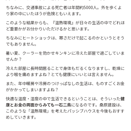
ちなみに、交通事故による死亡者は年間約5000人。外を歩くよ
り家の中にいたほうが危険ともいえます。
このような結果からも、『温熱環境』が日々の生活の中でどれほ
ど重要かがお分かりいただけるかと思います。
ちなみにヒートショックは、寒さだけで起こるのかというとそう
でもありません。
暑い夏、クーラーを効かせキンキンに冷えた部屋で過ごしていま
せんか？
冷えた部屋に長時間居ることで身体もだるくなりますし、乾燥に
より喉を痛めますよね？とても健康にいいとは言えません。
また、年中暖房や冷房のつけっぱなしの生活は、ものすごくお金
がかかってしまいますよね？
快適な温度・湿度の中で生活できるということは、そういった
健
康とお金の両面からみても一石二鳥
になるのです。桑原建設は、
このような「温熱環境」を考えたパッシブハウスを今後もおすす
めしていきます。