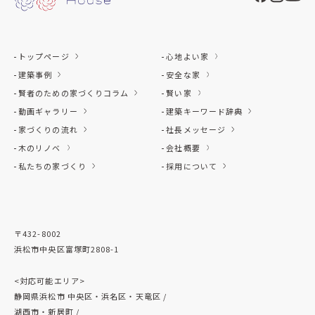
トップページ
心地よい家
建築事例
安全な家
賢者のための家づくりコラム
賢い家
動画ギャラリー
建築キーワード辞典
家づくりの流れ
社長メッセージ
木のリノベ
会社概要
私たちの家づくり
採用について
〒432-8002
浜松市中央区富塚町2808-1
<対応可能エリア>
静岡県浜松市 中央区・浜名区・天竜区 /
湖西市・新居町 /