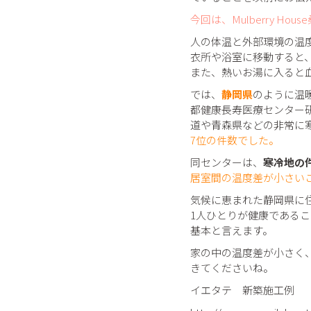
今回は、Mulberry Ho
人の体温と外部環境の温
衣所や浴室に移動すると
また、熱いお湯に入ると
では、
静岡県
のように温
都健康長寿医療センター
道や青森県などの非常に
7位の件数でした。
同センターは、
寒冷地の
居室間の温度差が小さい
気候に恵まれた静岡県に
1人ひとりが健康である
基本と言えます。
家の中の温度差が小さく、ど
きてくださいね。
イエタテ 新築施工