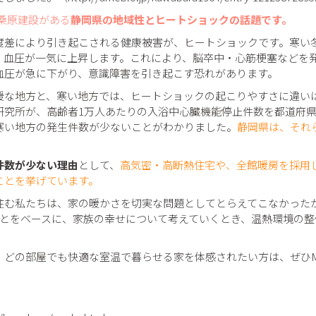
use桑原建設がある
静岡県の地域性とヒートショックの話題です。
度差により引き起こされる健康被害が、ヒートショックです。寒い
、血圧が一気に上昇します。これにより、脳卒中・心筋梗塞などを
血圧が急に下がり、意識障害を引き起こす恐れがあります。
暖な地方と、寒い地方では、ヒートショックの起こりやすさに違い
研究所が、高齢者1万人あたりの入浴中心臓機能停止件数を都道府
寒い地方の発生件数が少ないことがわかりました。
静岡県は、それ
件数が少ない理由
として、
高気密・高断熱住宅や、全館暖房を採用
ことを挙げています。
住む私たちは、家の暖かさを切実な問題としてとらえてこなかった
ことをベースに、家族の幸せについて考えていくとき、温熱環境の
の部屋でも快適な室温で暮らせる家を体感されたい方は、ぜひMulbe
例