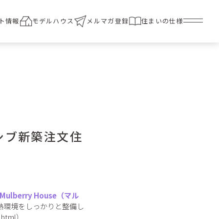
ト情報
モデルハウス
メルマガ登録
住まいの仕様
シブ新築注文住
Mulberry House（マル
熱環境をしっかりと整備し
.html
）