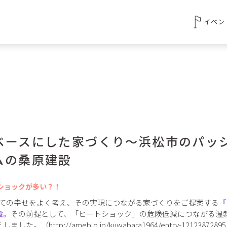
イベン
ベースにした家づくり～浜松市のパッ
ムの桑原建設
ショックが多い？！
っての幸せをよく考え、その実現につながる家づくりをご提案する
「
設。
その前提として、「ヒートショック」の危険低減につながる温
えしました。（
http://ameblo.jp/kuwabara1964/entry-12123872895