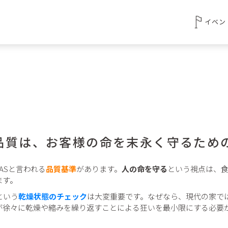
イベン
品質は、お客様の命を末永く守るため
ASと言われる
品質基準
があります。
人の命を守る
という視点は、
ます。
という
乾燥状態のチェック
は大変重要です。なぜなら、現代の家で
が徐々に乾燥や縮みを繰り返すことによる狂いを最小限にする必要