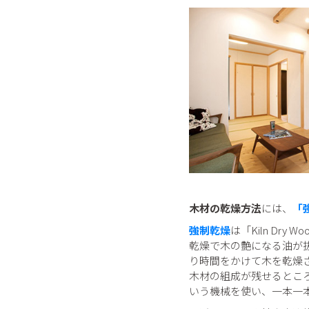
木材の乾燥方法
には、
「
強制乾燥
は「Kiln D
乾燥で木の艶になる油が
り時間をかけて木を乾燥
木材の組成が残せるとこ
いう機械を使い、一本一