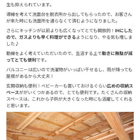
生も抑えられています。
導線を考えて洗面台を脱衣所から出してもらったので、お客さん
が来た時にも洗面所を通らなくて済むようになりました。
さらにキッチンが以前よりも広くなってとても開放的！
IHにした
ので、ガスよりも早く料理ができる
ようになり、やる気も増しま
した♪
動線をよく考えていただいたので、生活する上で
動きに無駄が減
ってとても便利
です。
バルコニーは広いので洗濯物がいっぱい干せるし、雨が降っても
屋根があるから大丈夫！
玄関収納も便利！ベビーカーも置いておけるぐらい
広めの収納ス
ペース
ががいくつかあるので、とても便利です。たくさんの収納
スペースは、これから子供が大きくなった時にも活躍してくれる
と思います。