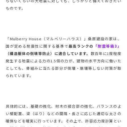
らないくらいの大地震に対しても、しっかりと備えておきたい
ものです。
「Mulberry House（マルベリーハウス）」桑原建設の家は、
国が定める耐震性に関する基準で
最高ランクの
「耐震等級3」
（構造躯体の倒壊等防止）に適合しています。
数百年に1度程度
発生する地震による力の1.5倍の力が、建物の水平方向に働いた
としても、骨組みに当たる部分が倒壊・崩壊等しない対策が取
られています。
具体的には、基礎の強化、材木の接合部の強化、バランスのよ
い壁配置、梁（はり）などの間隔・長さに応じた適切な太さの
確保などを確実に行っています。その上で、許容応力度計算とい