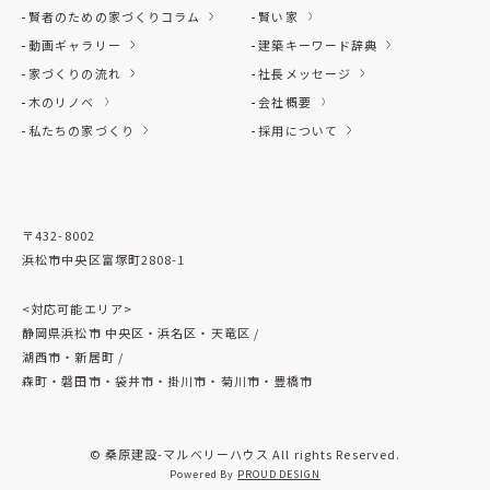
賢者のための家づくりコラム
賢い家
動画ギャラリー
建築キーワード辞典
家づくりの流れ
社長メッセージ
木のリノベ
会社概要
私たちの家づくり
採用について
〒432-8002
浜松市中央区富塚町2808-1
<対応可能エリア>
静岡県浜松市 中央区・浜名区・天竜区 /
湖西市・新居町 /
森町・磐田市・袋井市・掛川市・菊川市・豊橋市
© 桑原建設-マルベリーハウス All rights Reserved.
Powered By
PROUD DESIGN