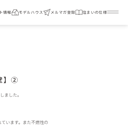
ト情報
モデルハウス
メルマガ登録
住まいの仕様
壁】②
介しました。
れています。また不燃性の