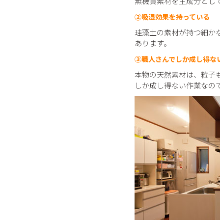
無機質素材を主成分とし
②吸湿効果を持っている
珪藻土の素材が持つ細か
あります。
③職人さんでしか成し得な
本物の天然素材は、粒子
しか成し得ない作業なの