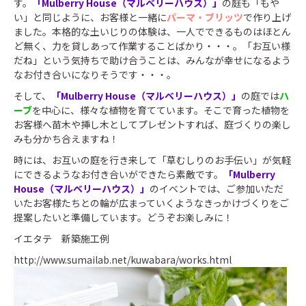
す。
「Mulberry House（マルベリーハウス）」
の庭も「もや
い」と同じように、お客様と一緒に
パーマ・ブリッツ
で作り上げ
ました。本格的な土いじりの体験は、一人でできるものはほとん
ど無く、力を貸しあって作業することばかり・・・。「お互い様
だね」という気持ちで助け合うことは、みんなが幸せになるよう
なお付き合いになりそうです・・・。
そして、
「Mulberry House（マルベリーハウス）」
の庭では
ハ
ーブ
を中心に、様々な植物を育てています。そこで育った植物を
お客様へ苗木や挿し木としてプレゼントすれば、庭づくりの楽し
みも分かち合えますね！
時には、お互いの庭を行き来して「草むしりのお手伝い」が気軽
にできるようなお付き合いができたら素敵です。
「Mulberry
House（マルベリーハウス）」
のイベントでは、ご参加いただ
いたお客様たちとの輪が広まっていくようなきっかけづくりをご
提案したいと準備しています。どうぞお楽しみに！
イエタテ 新築施工例
http://www.sumailab.net/kuwabara/works.html