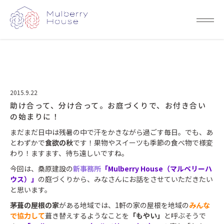
2015.9.22
助け合って、分け合って。お庭づくりで、お付き合い
の始まりに！
まだまだ日中は残暑の中で汗をかきながら過ごす毎日。でも、あ
とわずかで
食欲の秋
です！果物やスイーツも季節の食べ物で様変
わり！ますます、待ち遠しいですね。
今回は、桑原建設の
新事務所
「Mulberry House（マルベリーハ
ウス）」
の庭づくりから、みなさんにお話をさせていただきたい
と思います。
茅葺の屋根の家
がある地域では、1軒の家の屋根を地域の
みんな
で協力して
葺き替えするようなことを
「もやい」
と呼ぶそうで