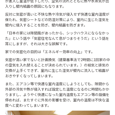
が進入し室温が低下したり、空気の流れとともに熱や水蒸気が出
入りし壁内結露の原因にもなります。
反対に気密が高いと不快な熱や冷気が侵入せず快適な室内温度が
保たれ、気密シートなどの防湿対策により、室内に生じた湿気を
壁内に侵入することを防ぎ、壁内結露を防ぎます。
「日本の家には隙間風があったから、シックハウスにならなかっ
た」という話や「気密住宅なんて息がつまりそうだ」という話を
耳にしますが、それは大きな誤解です。
家での気密化の目的は「エネルギー効率の向上」です。
気密が高い家でないと計画換気（建築基準法で2時間に1回家の中
の空気を入れ替えることが決められています。）の給気と排気の
交換が上手くできず、室内に生じた湿気が壁内に流入して結露が
おきやすくなってしまいます。
また、エアコン等で快適な室内温度にしようとしても、隙間から
外部の冷気や熱が侵入すれば設定した温度になるのに時間もかか
りますし、ようやく快適になった室内温度もエアコン等の設備を
停めれば、またすぐに外気の影響を受け、室内の温度は不快な温
度へと変わってしまいます。