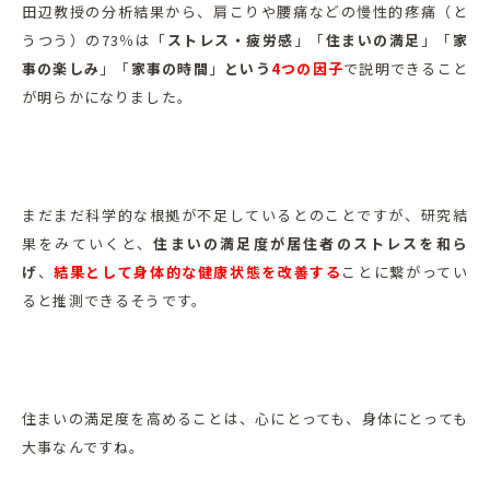
田辺教授の分析結果から、肩こりや腰痛などの慢性的疼痛（と
うつう）の73％は「
ストレス・疲労感
」「
住まいの満足
」「
家
事の楽しみ
」「
家事の時間
」
という
4つの因子
で説明できること
が明らかになりました。
まだまだ科学的な根拠が不足しているとのことですが、研究結
果をみていくと、
住まいの満足度が居住者のストレスを和ら
げ
、
結果として身体的な健康状態を改善する
ことに繋がってい
ると推測できるそうです。
住まいの満足度を高めることは、心にとっても、身体にとっても
大事なんですね。