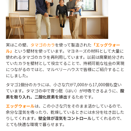
実はこの壁、
タマゴのカラ
を使って製造された
「エッグウォー
ル」
という壁材を使っています。マヨネーズの材料として大量に
使われるタマゴのカラを再利用しています。以前は廃棄処分され
ていたカラを壁材として役立てることで、持続可能な社会の実現
につながるのではと、マルベリーハウスで皆様にご紹介すること
にしました。
タマゴ1個分のカラには、小さな穴が7,000から17,000個も空い
ています。タマゴの中で育つ胚（はい）が呼吸できるように、
酸
素を取り入れ、二酸化炭素を排出
するためです。
エッグウォール
は、この小さな穴をそのまま活かしているので、
余分な湿気を吸ったり、乾燥しているときには水分を吐き出した
りしてくれます。
壁全体が湿気をコントロール
してくれるので、
とても快適な環境で暮らせます。