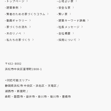
トップページ
心地よい家
建築事例
安全な家
賢者のための家づくりコラム
賢い家
動画ギャラリー
建築キーワード辞典
家づくりの流れ
社長メッセージ
木のリノベ
会社概要
私たちの家づくり
採用について
〒432-8002
浜松市中央区富塚町2808-1
<対応可能エリア>
静岡県浜松市 中央区・浜名区・天竜区 /
湖西市・新居町 /
森町・磐田市・袋井市・掛川市・菊川市・豊橋市