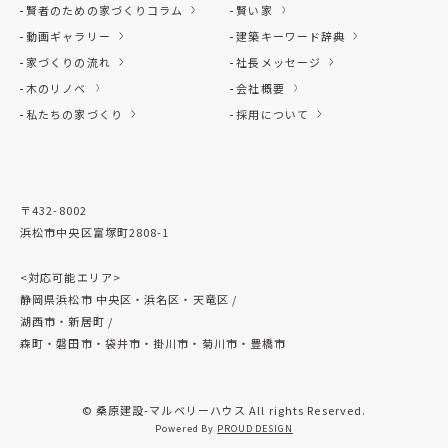
賢者のための家づくりコラム
賢い家
動画ギャラリー
建築キーワード辞典
家づくりの流れ
社長メッセージ
木のリノベ
会社概要
私たちの家づくり
採用について
〒432-8002
浜松市中央区富塚町2808-1
<対応可能エリア>
静岡県浜松市 中央区・浜名区・天竜区 /
湖西市・新居町 /
森町・磐田市・袋井市・掛川市・菊川市・豊橋市
© 桑原建設-マルベリーハウス All rights Reserved.
Powered By
PROUD DESIGN