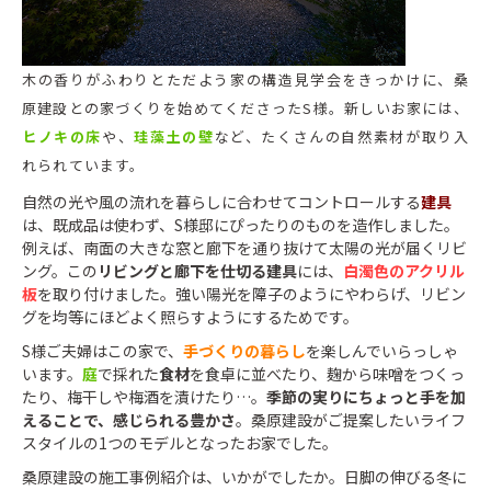
木の香りがふわりとただよう家の構造見学会をきっかけに、桑
原建設との家づくりを始めてくださったS様。新しいお家には、
ヒノキの床
や、
珪藻土の壁
など、たくさんの自然素材が取り入
れられています。
自然の光や風の流れを暮らしに合わせてコントロールする
建具
は、既成品は使わず、S様邸にぴったりのものを造作しました。
例えば、南面の大きな窓と廊下を通り抜けて太陽の光が届くリビ
ング。この
リビングと廊下を仕切る建具
には、
白濁色のアクリル
板
を取り付けました。強い陽光を障子のようにやわらげ、リビン
グを均等にほどよく照らすようにするためです。
S様ご夫婦はこの家で、
手づくりの暮らし
を楽しんでいらっしゃ
います。
庭
で採れた
食材
を食卓に並べたり、麹から味噌をつくっ
たり、梅干しや梅酒を漬けたり…。
季節の実りにちょっと手を加
えることで、感じられる豊かさ
。桑原建設がご提案したいライフ
スタイルの1つのモデルとなったお家でした。
桑原建設の施工事例紹介は、いかがでしたか。日脚の伸びる冬に